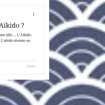
’Aïkido ?
une idée ... L’Aïkido:
e L'aïkido résonne au-