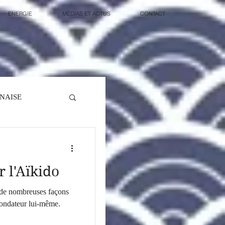
ENERGIE
MÉDIAS ET ACTUS
CONTACT
NAISE
r l'Aïkido
t de nombreuses façons
 fondateur lui-même.