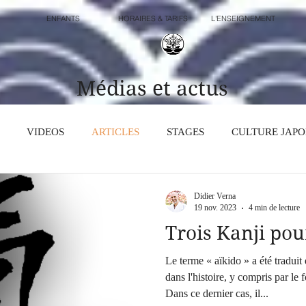
ENFANTS
HORAIRES & TARIFS
L'ENSEIGNEMENT
Médias et actus
VIDEOS
ARTICLES
STAGES
CULTURE JAPO
Didier Verna
19 nov. 2023
4 min de lecture
Trois Kanji pou
Le terme « aïkido » a été tradui
dans l'histoire, y compris par le
Dans ce dernier cas, il...