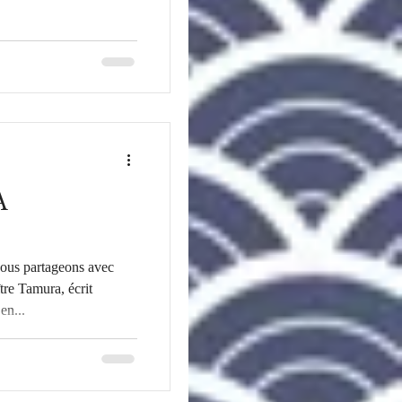
A
Nous partageons avec
tre Tamura, écrit
en...