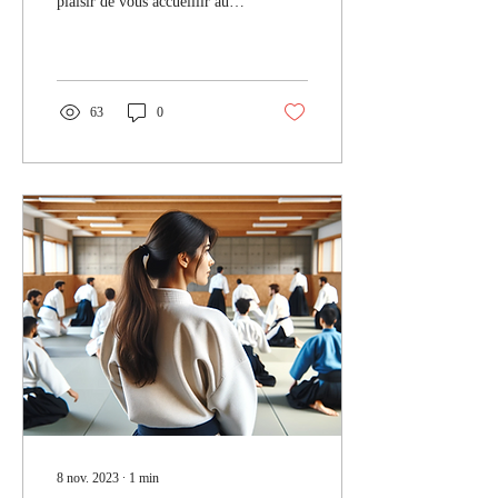
plaisir de vous accueillir aux
forums des associations qui se
tiendront les :...
63
0
8 nov. 2023
∙
1
min