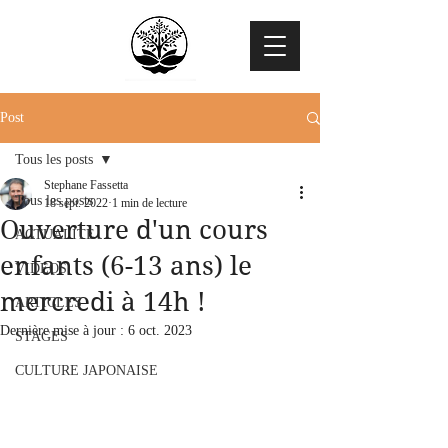
Post
Tous les posts
Stephane Fassetta
Tous les posts
18 sept. 2022
1 min de lecture
Ouverture d'un cours
ACTUALITE
enfants (6-13 ans) le
VIDEOS
mercredi à 14h !
ARTICLES
Dernière mise à jour :
6 oct. 2023
STAGES
CULTURE JAPONAISE